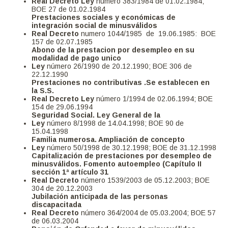
Real Decreto Ley
número 383/1984 de 01.02.1984;
BOE 27 de 01.02.1984
Prestaciones sociales y económicas de
integración social de minusválidos
Real Decreto
numero 1044/1985 de 19.06.1985: BOE
157 de 02.07.1985
Abono de la
prestacion por desempleo en su
modalidad de pago unico
Ley
número 26/1990 de 20.12.1990; BOE 306 de
22.12.1990
Prestaciones no contributivas .Se establecen en
la S.S.
Real Decreto Ley
número 1/1994 de 02.06.1994; BOE
154 de 29.06.1994
Seguridad Social. Ley General de la
Ley
número 8/1998 de 14.04.1998; BOE 90 de
15.04.1998
Familia numerosa. Ampliación de concepto
Ley
número 50/1998 de 30.12.1998; BOE de 31.12.1998
Capitalización de prestaciones por desempleo de
minusválidos. Fomento autoempleo (Capítulo II
sección 1ª artículo 31
Real Decreto
número 1539/2003 de 05.12.2003; BOE
304 de 20.12.2003
Jubilación anticipada de las personas
discapacitada
Real Decreto
número 364/2004 de 05.03.2004; BOE 57
de 06.03.2004