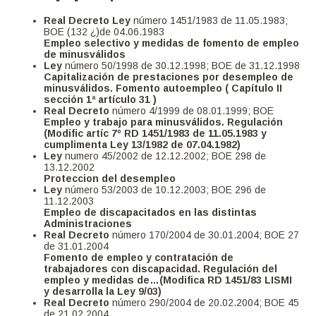
Real Decreto Ley
número 1451/1983 de 11.05.1983;
BOE (132 ¿)de 04.06.1983
Empleo selectivo y medidas de fomento de empleo
de minusválidos
Ley
número 50/1998 de 30.12.1998; BOE de 31.12.1998
Capitalización de prestaciones por desempleo de
minusválidos. Fomento autoempleo ( Capítulo II
sección 1ª artículo 31 )
Real Decreto
número 4/1999 de 08.01.1999; BOE
Empleo y trabajo para minusválidos. Regulación
(Modific artíc 7º RD 1451/1983 de 11.05.1983 y
cumplimenta Ley 13/1982 de 07.04.1982)
Ley
numero 45/2002 de 12.12.2002; BOE 298 de
13.12.2002
Proteccion del desempleo
Ley
número 53/2003 de 10.12.2003; BOE 296 de
11.12.2003
Empleo de discapacitados en las distintas
Administraciones
Real Decreto
número 170/2004 de 30.01.2004; BOE 27
de 31.01.2004
Fomento de empleo y contratación de
trabajadores con discapacidad. Regulación del
empleo y medidas de…(Modifica RD 1451/83 LISMI
y desarrolla la Ley 9/03)
Real Decreto
número 290/2004 de 20.02.2004; BOE 45
de 21.02.2004