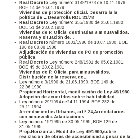
Real Decreto Ley
número 3148/1978 de 10.11.1978;
BOE 14 de 16.01.1979
Viviendas de protección oficial. Desarrolla la
política de …Desarrolla RDL 31/78
Real Decreto Ley
número 355/1980 de 25.01.1980;
BOE 51 de 28.02.1980
Viviendas de P. Oficial destinadas a minusválidos.
Reserva y situación de…
Real Decreto
número 1631/1980 de 18.07.1980; BOE
190 de 08.08.1980
Adjudicación de viviendas de PO de promoción
pública
Real Decreto Ley
número 248/1981 de 05.02.1981;
BOE 49 de 28.02.1981
Viviendas de P. Oficial para minusválidos.
Distribución de la reserva de…
Ley
número 3/1990 de 21.06.1990; BOE 149 de
22.06.1990
Propiedad Horizontal, modificación de Ley 49/1960.
Adopción de acuertdos sobre habitabilidad
Ley
número 29/1994 de24.11.1994; BOE 282 de
25.11.1994
Arrendamientos Urbanos, artlº 24,Arrendatarios
con minusvalía. Adaptaciones
Ley
número 15/1995 de 30.05.1995; BOE 129 de
31.05.1995
Prop.Horizontal. Modif de Ley 49/1960,sobre
realización de obras de accesibilidad a pesar de la